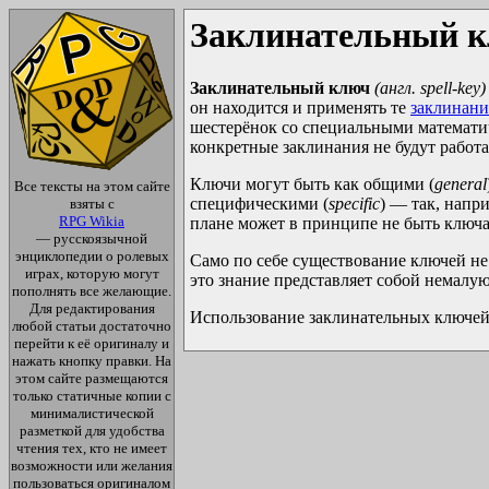
Заклинательный 
Заклинательный ключ
(англ. spell-key)
он находится и применять те
заклинани
шестерёнок со специальными математ
конкретные заклинания не будут работ
Ключи могут быть как общими (
general
Все тексты на этом сайте
специфическими (
specific
) — так, напр
взяты с
RPG Wikia
плане может в принципе не быть ключа
— русскоязычной
энциклопедии о ролевых
Само по себе существование ключей не 
играх, которую могут
это знание представляет собой немалую
пополнять все желающие.
Для редактирования
Использование заклинательных ключей 
любой статьи достаточно
перейти к её оригиналу и
нажать кнопку правки. На
этом сайте размещаются
только статичные копии с
минималистической
разметкой для удобства
чтения тех, кто не имеет
возможности или желания
пользоваться оригиналом