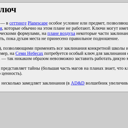
ключ
— в
сеттинге
Planescape
особое условие или предмет, позволяю
я
, которые обычно на этом плане не работают. Ключи могут им
ическими формулами, на
плане воздуха
некоторые части заклинани
ать, пока духам места не принесено правильное подношение.
), позволяющими применять все заклинания конкретной школы ил
имер, на
Семи Небесах
потребуется особый ключ для заклинания с
 — так никаким образом невозможно заставить работать дикую 
представляет тайны (большая часть магов на планах знает, что к
 ценность).
несколько замедляет заклинания (в
AD&D
волшебник увеличива