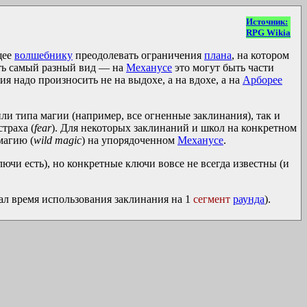
Источник:
RPG Wikia
щее
волшебнику
преодолевать ограничения
плана
, на котором
еть самый разный вид — на
Механусе
это могут быть части
я надо произносить не на выдохе, а на вдохе, а на
Арборее
и типа магии (например, все огненные заклинания), так и
траха (
fear
). Для некоторых заклинаний и школ на конкретном
магию (
wild magic
) на упорядоченном
Механусе
.
лючи есть), но конкретные ключи вовсе не всегда известны (и
л время использования заклинания на 1
сегмент
раунда
).