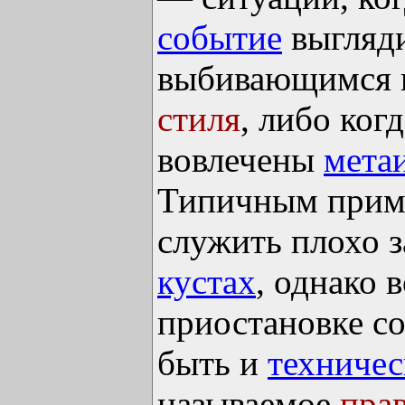
событие
выгляд
выбивающимся 
стиля
, либо ког
вовлечены
мета
Типичным приме
служить плохо 
кустах
, однако 
приостановке с
быть и
техничес
называемое
пра