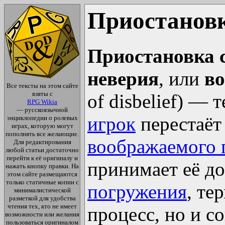
Приостанов
Приостановка 
неверия
, или
во
Все тексты на этом сайте
взяты с
of disbelief) — 
RPG Wikia
— русскоязычной
игрок
перестаёт
энциклопедии о ролевых
играх, которую могут
пополнять все желающие.
воображаемого 
Для редактирования
любой статьи достаточно
перейти к её оригиналу и
принимает её до
нажать кнопку правки. На
этом сайте размещаются
только статичные копии с
погружения
, те
минималистической
разметкой для удобства
чтения тех, кто не имеет
процесс, но и с
возможности или желания
пользоваться оригиналом