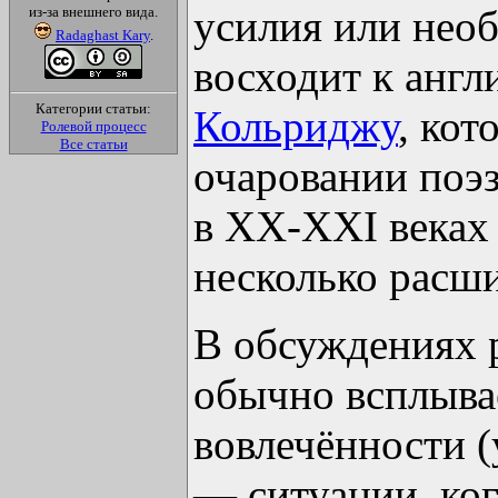
усилия или нео
из-за внешнего вида.
Radaghast Kary
.
восходит к анг
Категории статьи:
Кольриджу
, кот
Ролевой процесс
Все статьи
очаровании поэз
в XX-ХХI веках
несколько расш
В обсуждениях 
обычно всплыва
вовлечённости (
— ситуации, ко