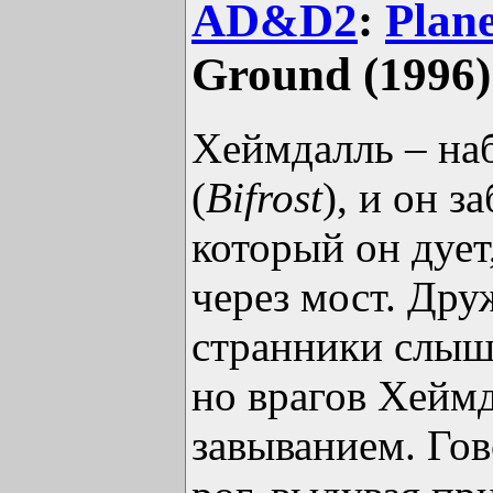
AD&D2
:
Plan
Ground (1996)
Хеймдалль – на
(
Bifrost
), и он з
который он дует
через мост. Др
странники слыша
но врагов Хеймд
завыванием. Гов