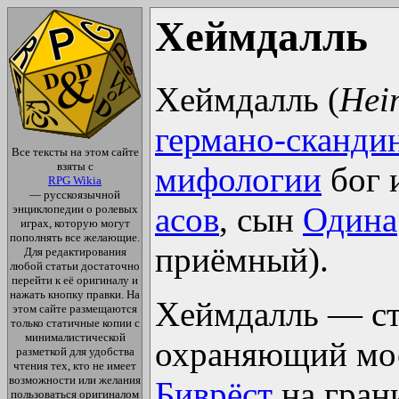
Хеймдалль
Хеймдалль (
Hei
германо-сканди
Все тексты на этом сайте
взяты с
мифологии
бог 
RPG Wikia
— русскоязычной
асов
, сын
Одина
энциклопедии о ролевых
играх, которую могут
пополнять все желающие.
приёмный).
Для редактирования
любой статьи достаточно
перейти к её оригиналу и
нажать кнопку правки. На
Хеймдалль — ст
этом сайте размещаются
только статичные копии с
минималистической
охраняющий мо
разметкой для удобства
чтения тех, кто не имеет
возможности или желания
Биврёст
на гран
пользоваться оригиналом