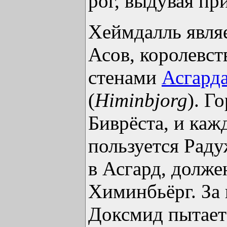
рог, выдувая пр
Хеймдалль являе
Асов, королевст
стенами
Асгард
(
Himinbjorg
). Г
Биврёста, и ка
пользуется Рад
в Асгард, долже
Химинбьёрг. За
Доксмид пытает