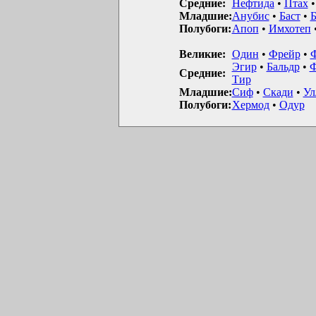
Средние:
Нефтида
•
Птах
Младшие:
Анубис
•
Баст
•
Б
Полубоги:
Апоп
•
Имхотеп
Великие:
Один
•
Фрейр
•
Эгир
•
Бальдр
•
Ф
Средние:
Тир
Младшие:
Сиф
•
Скади
•
Ул
Полубоги:
Хермод
•
Одур