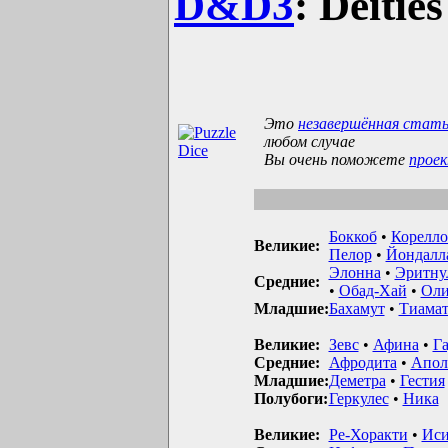
D&D3
: Deitie
Это
незавершённая стат
любом случае
Вы очень поможете
прое
Боккоб
•
Корелло
Великие:
Пелор
•
Йондалл
Элонна
•
Эритну
Средние:
•
Обад-Хай
•
Оли
Младшие:
Бахамут
•
Тиама
Великие:
Зевс
•
Афина
•
Га
Средние:
Афродита
•
Апол
Младшие:
Деметра
•
Гестия
Полубоги:
Геркулес
•
Ника
Великие:
Ре-Хоракти
•
Иси