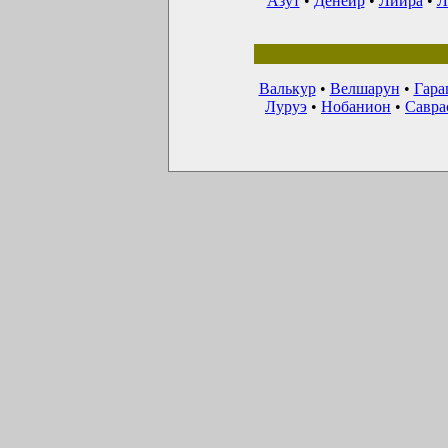
Азут
•
Денеир
•
Лиира
•
Л
Валькур
•
Велшарун
•
Гара
Луруэ
•
Нобанион
•
Савра