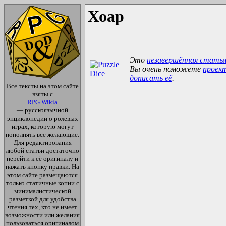
Хоар
Это
незавершённая стать
Вы очень поможете
проек
дописать её
.
Все тексты на этом сайте
взяты с
RPG Wikia
— русскоязычной
энциклопедии о ролевых
играх, которую могут
пополнять все желающие.
Для редактирования
любой статьи достаточно
перейти к её оригиналу и
нажать кнопку правки. На
этом сайте размещаются
только статичные копии с
минималистической
разметкой для удобства
чтения тех, кто не имеет
возможности или желания
пользоваться оригиналом