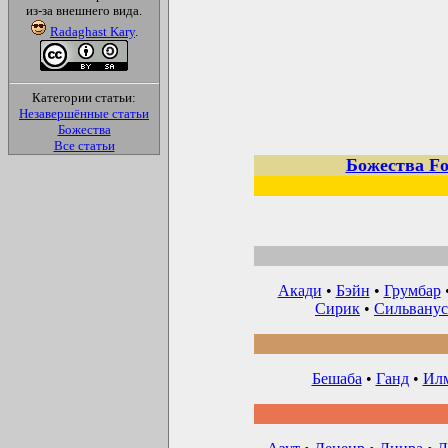
из-за внешнего вида.
Radaghast Kary
.
Категории статьи:
Незавершённые статьи
Божества
Все статьи
Божества Fo
Акади
•
Бэйн
•
Грумбар
Сирик
•
Сильванус
Бешаба
•
Ганд
•
Илм