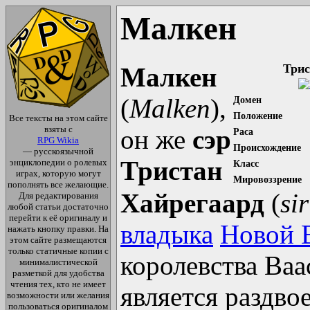
Малкен
Трис
Малкен
(
Malken
),
Домен
Положение
Все тексты на этом сайте
взяты с
он же
сэр
Раса
RPG Wikia
Происхождение
— русскоязычной
Тристан
энциклопедии о ролевых
Класс
играх, которую могут
Мировоззрение
пополнять все желающие.
Хайрегаард
(
si
Для редактирования
любой статьи достаточно
перейти к её оригиналу и
владыка
Новой 
нажать кнопку правки. На
этом сайте размещаются
только статичные копии с
королевства Ваа
минималистической
разметкой для удобства
чтения тех, кто не имеет
является раздво
возможности или желания
пользоваться оригиналом