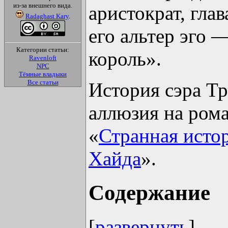
из-за внешнего вида.
аристократ, глав
Radaghast Kary
.
его альтер эго 
Категории статьи:
король».
Ravenloft
NPC
Тёмные владыки
Все статьи
История сэра Т
аллюзия на ром
«
Странная исто
Хайда
».
Содержание
[
развернуть
]