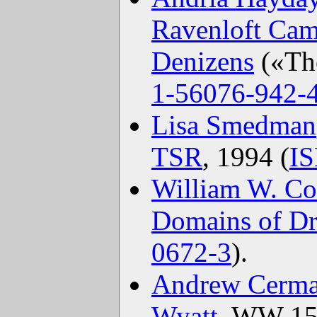
Ravenloft Cam
Denizens
(«Th
1-56076-942-
Lisa Smedman
TSR
, 1994 (
IS
William W. Co
Domains of D
0672-3
).
Andrew Cerm
Wyatt
. WW 1