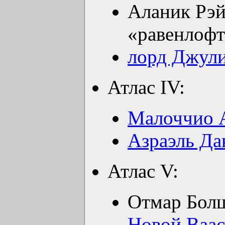
Аланик Рэй
«равенлоф
лорд Джули
Атлас IV:
Малоччио 
Азраэль Да
Атлас V:
Отмар Болш
Новой Ваа