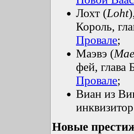
Лохт (
Loht
Король, гл
Провале
;
Маэвэ (
Mae
фей, глава 
Провале
;
Виан из Вик
инквизито
Новые престиж