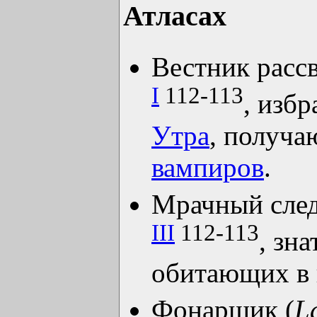
Атласах
Вестник рассв
I
112-113
, изб
Утра
, получа
вампиров
.
Мрачный след
III
112-113
, зн
обитающих в 
Фонарщик (
L