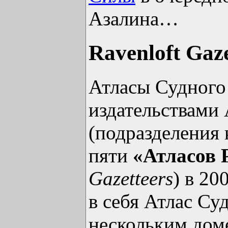
Азалина…
Ravenloft Gaze
Атласы Судного
издательствами 
(подразделения
пяти
«Атласов 
Gazetteers
) в 20
в себя Атлас Су
нескольким доме