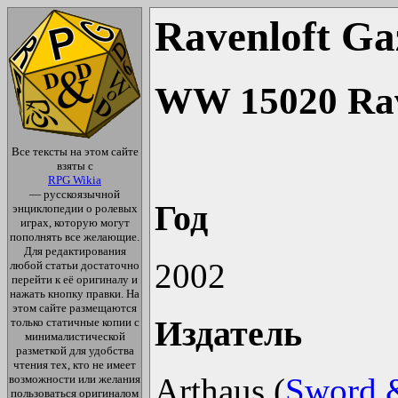
Ravenloft Ga
WW 15020 Rave
Все тексты на этом сайте
взяты с
RPG Wikia
— русскоязычной
Год
энциклопедии о ролевых
играх, которую могут
пополнять все желающие.
Для редактирования
2002
любой статьи достаточно
перейти к её оригиналу и
нажать кнопку правки. На
этом сайте размещаются
Издатель
только статичные копии с
минималистической
разметкой для удобства
чтения тех, кто не имеет
Arthaus (
Sword &
возможности или желания
пользоваться оригиналом