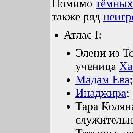
Помимо
тёмных
также ряд
неигр
Атлас I:
Элени из То
ученица
Ха
Мадам Ева
;
Инаджира
;
Тара Коляна
служитель
Татьяны, н