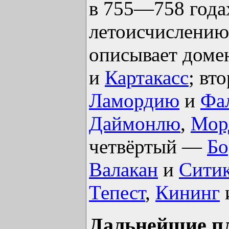
в 755—758 годах
летоисчислени
описывает дом
и
Картакасс
; вт
Ламордию
и
Фа
Даймонлю
,
Мор
четвёртый —
Бо
Валакан
и
Сити
Тепест
,
Кининг
Дальнейшие п