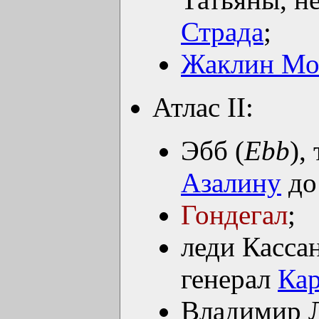
Страда
;
Жаклин Мо
Атлас II:
Эбб (
Ebb
),
Азалину
д
Гондегал
;
леди Кассан
генерал
Кар
Владимир 