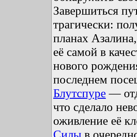
Завершиться пу
трагически: пол
планах Азалина
её самой в каче
нового рождения
последнем пос
Блутспуре
— отд
что сделало не
оживление её кл
Силы
в очередн