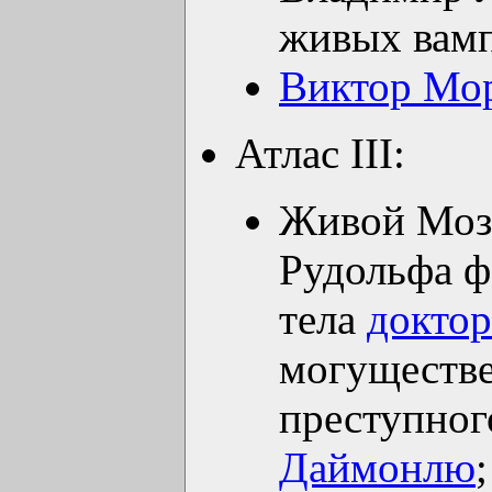
живых вамп
Виктор Мо
Атлас III:
Живой Моз
Рудольфа ф
тела
докто
могуществ
преступног
Даймонлю
;