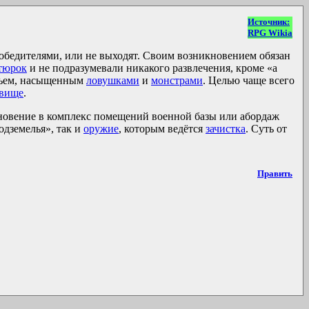
Источник:
RPG Wikia
обедителями, или не выходят. Своим возникновением обязан
тюрок
и не подразумевали никакого развлечения, кроме «а
ельем, насыщенным
ловушками
и
монстрами
. Целью чаще всего
овище
.
кновение в комплекс помещений военной базы или абордаж
одземелья», так и
оружие
, которым ведётся
зачистка
. Суть от
Править