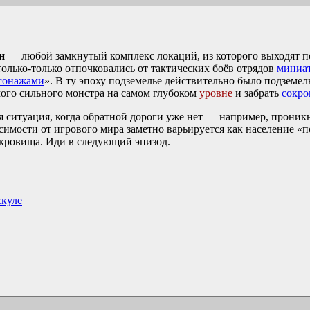
н
— любой замкнутый комплекс локаций, из которого выходят п
е только-только отпочковались от тактических боёв отрядов
миниа
сонажами
». В ту эпоху подземелье действительно было подзем
амого сильного монстра на самом глубоком
уровне
и забрать
сокр
я ситуация, когда обратной дороги уже нет — например, прони
исимости от игрового мира заметно варьируется как население «п
сокровища. Иди в следующий эпизод.
скуле