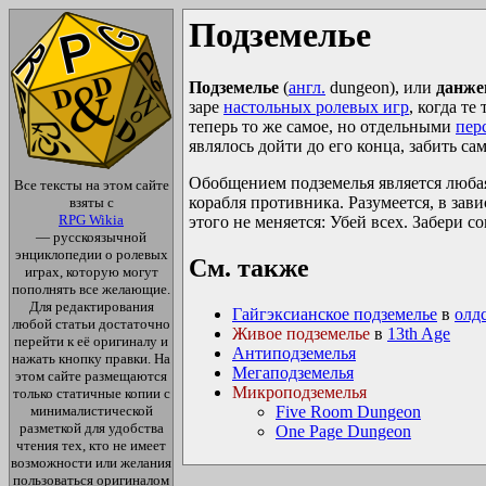
Подземелье
Подземелье
(
англ.
dungeon), или
данже
заре
настольных ролевых игр
, когда т
теперь то же самое, но отдельными
пер
являлось дойти до его конца, забить с
Обобщением подземелья является люба
Все тексты на этом сайте
корабля противника. Разумеется, в зав
взяты с
RPG Wikia
этого не меняется: Убей всех. Забери 
— русскоязычной
энциклопедии о ролевых
См. также
играх, которую могут
пополнять все желающие.
Для редактирования
Гайгэксианское подземелье
в
олд
любой статьи достаточно
Живое подземелье
в
13th Age
перейти к её оригиналу и
Антиподземелья
нажать кнопку правки. На
Мегаподземелья
этом сайте размещаются
Микроподземелья
только статичные копии с
минималистической
Five Room Dungeon
разметкой для удобства
One Page Dungeon
чтения тех, кто не имеет
возможности или желания
пользоваться оригиналом