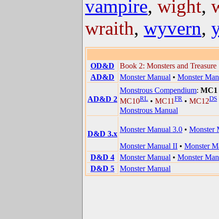
vampire
,
wight
,
wraith
,
wyvern
,
y
OD&D
Book 2: Monsters and Treasure
AD&D
Monster Manual
•
Monster Manu
Monstrous Compendium
:
MC1
AD&D 2
RL
FR
DS
MC10
•
MC11
•
MC12
Monstrous Manual
Monster Manual 3.0
•
Monster 
D&D 3.x
Monster Manual II
•
Monster Ma
D&D 4
Monster Manual
•
Monster Man
D&D 5
Monster Manual