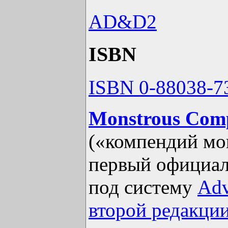
AD&D2
ISBN
ISBN 0-88038-7
Monstrous Com
(«компендий мо
первый официа
под систему
Adv
второй редакци