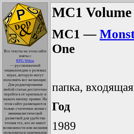
MC1 Volume
MC1 —
Mons
One
Все тексты на этом сайте
взяты с
RPG Wikia
— русскоязычной
энциклопедии о ролевых
играх, которую могут
пополнять все желающие.
папка, входящая
Для редактирования
любой статьи достаточно
перейти к её оригиналу и
нажать кнопку правки. На
Год
этом сайте размещаются
только статичные копии с
минималистической
разметкой для удобства
1989
чтения тех, кто не имеет
возможности или желания
пользоваться оригиналом