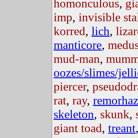
homonculous
,
gi
imp
,
invisible sta
korred
,
lich
,
liza
manticore
,
medu
mud-man
,
mumm
oozes/slimes/jelli
piercer
,
pseudodr
rat
,
ray
,
remorha
skeleton
,
skunk
,
giant toad
,
treant