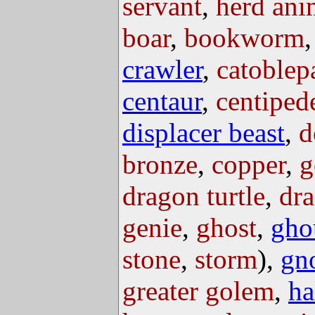
servant
,
herd ani
boar
,
bookworm
crawler
,
catoblep
centaur
,
centiped
displacer beast
,
d
bronze
,
copper
,
g
dragon turtle
,
dra
genie
,
ghost
,
gho
stone
,
storm
),
gn
greater golem
,
ha