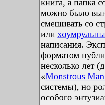
книга, а папка 
можно было вын
смешивать со с
или
хоумрульн
написания. Экс
форматом публи
несколько лет (
«
Monstrous Man
системы), но ро
особого энтузи