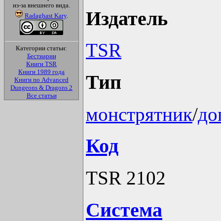
из-за внешнего вида.
Издатель
Radaghast Kary
.
TSR
Категории статьи:
Бестиарии
Книги TSR
Книги 1989 года
Тип
Книги по Advanced
Dungeons & Dragons 2
Все статьи
монстрятник
/
до
Код
TSR 2102
Система