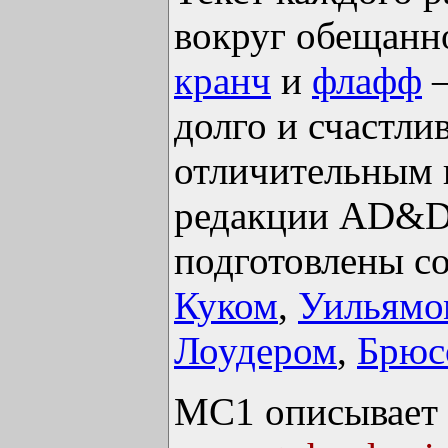
вокруг обещанн
кранч
и
флафф
—
долго и счастлив
отличительным 
редакции AD&D
подготовлены с
Куком
,
Уильямо
Лоудером
,
Брюс
MC1 описывает