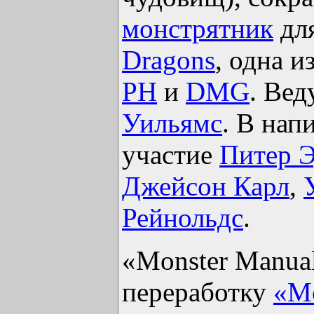
монстрятник
дл
Dragons
, одна и
PH
и
DMG
. Ве
Уильямс
. В нап
участие
Питер 
Джейсон Карл
,
Рейнольдс
.
«Monster Manual
переработку
«Mo