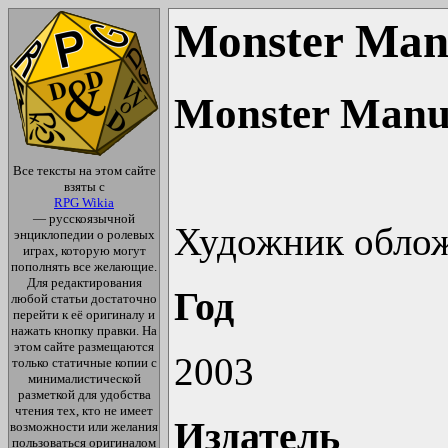
Monster Man
Monster Manua
Все тексты на этом сайте
взяты с
RPG Wikia
— русскоязычной
Художник обло
энциклопедии о ролевых
играх, которую могут
пополнять все желающие.
Для редактирования
Год
любой статьи достаточно
перейти к её оригиналу и
нажать кнопку правки. На
этом сайте размещаются
2003
только статичные копии с
минималистической
разметкой для удобства
чтения тех, кто не имеет
Издатель
возможности или желания
пользоваться оригиналом