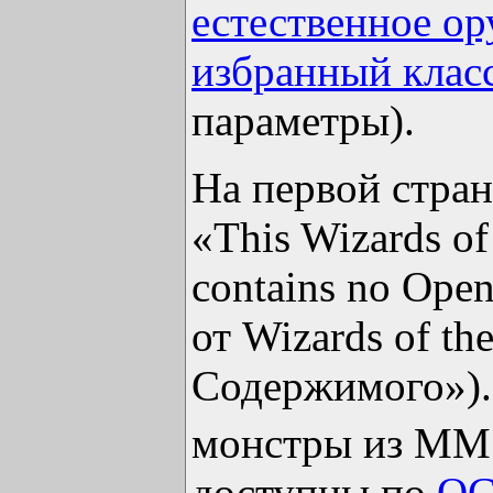
естественное о
избранный клас
параметры).
На первой стран
«This Wizards of
contains no Ope
от Wizards of t
Содержимого»). 
монстры из ММ
доступны по
O