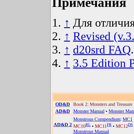
Примечания
↑
Для отличи
↑
Revised (v.
↑
d20srd FAQ
.
↑
3.5 Edition
OD&D
Book 2: Monsters and Treasure
AD&D
Monster Manual
•
Monster Manu
Monstrous Compendium
:
MC1
AD&D 2
RL
FR
DS
MC10
•
MC11
•
MC12
Monstrous Manual