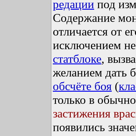
редации
под из
Содержание мон
отличается от е
исключением не
статблоке
, вызв
желанием дать 
обсчёте боя
(
кла
только в обычно
застижения вра
появились знач