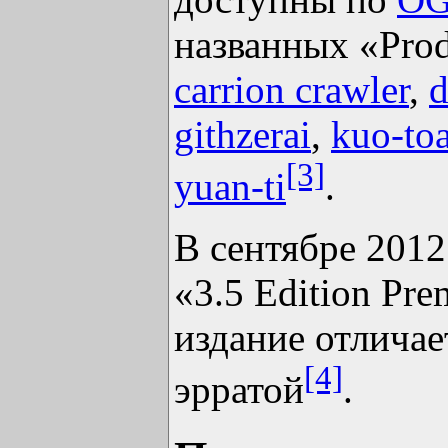
названных «Prod
carrion crawler
,
d
githzerai
,
kuo-to
[3]
yuan-ti
.
В сентябре 2012
«3.5 Edition Pr
издание отличае
[4]
эрратой
.