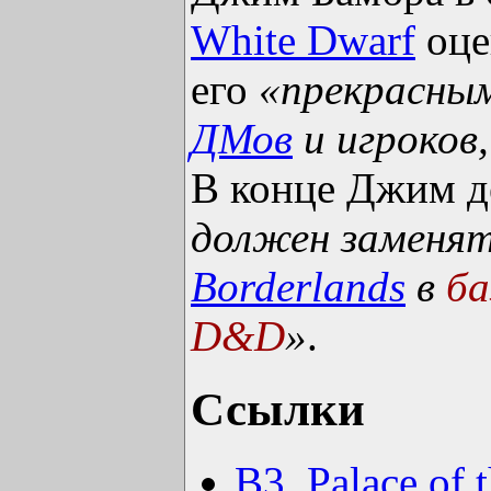
White Dwarf
оце
его
«прекрасным
ДМов
и игроков,
В конце Джим д
должен заменят
Borderlands
в
ба
D&D
»
.
Ссылки
B3. Palace of t