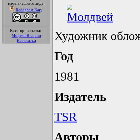
из-за внешнего вида.
Radaghast Kary
.
Категории статьи:
Художник облож
Модули B-серии
Все статьи
Год
1981
Издатель
TSR
Авторы