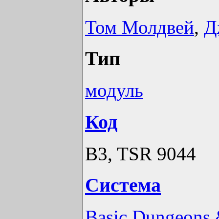
Том Молдвей
,
Д
Тип
модуль
Код
B3, TSR 9044
Система
Basic Dungeons