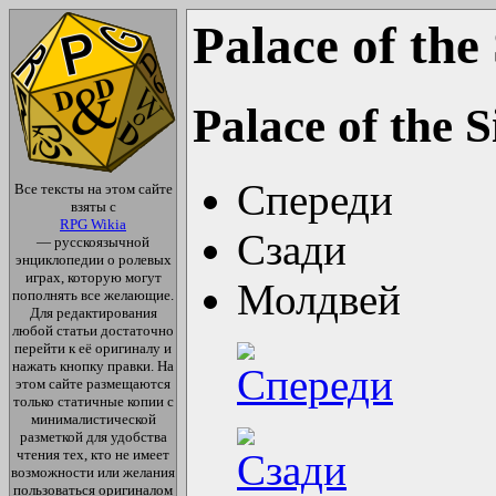
Palace of the 
Palace of the S
Спереди
Все тексты на этом сайте
взяты с
RPG Wikia
Сзади
— русскоязычной
энциклопедии о ролевых
играх, которую могут
Молдвей
пополнять все желающие.
Для редактирования
любой статьи достаточно
перейти к её оригиналу и
нажать кнопку правки. На
этом сайте размещаются
только статичные копии с
минималистической
разметкой для удобства
чтения тех, кто не имеет
возможности или желания
пользоваться оригиналом