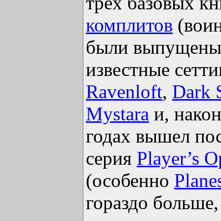
трёх базовых кн
комплитов
(воин
были выпущены 
известные сетти
Ravenloft
,
Dark 
Mystara
и, нако
годах вышел по
серия
Player’s O
(особенно
Plane
гораздо больше,