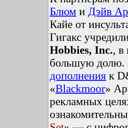
Блюм
и
Дэйв Ар
Кайе от инсульт
Гигакс учредил
Hobbies, Inc.
, в
большую долю.
дополнения
к D
«
Blackmoor
» Ар
рекламных целя
ознакомительны
Set
» — с цифро