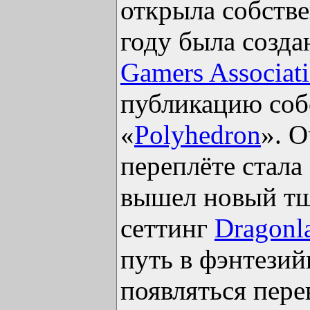
открыла собств
году была соз
Gamers Associat
публикацию соб
«
Polyhedron
». 
переплёте стала
вышел новый тщ
сеттинг
Dragonl
путь в фэнтезий
появляться пере