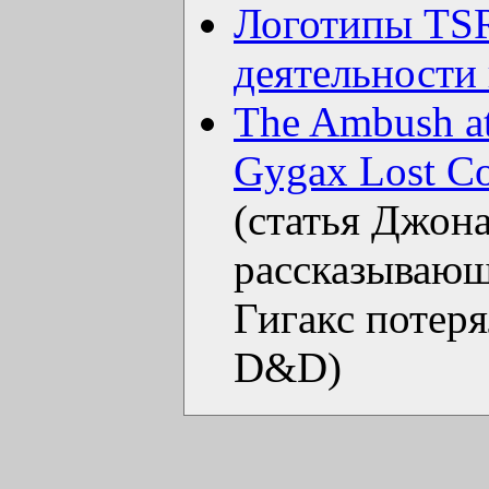
Логотипы TSR
деятельности
The Ambush at
Gygax Lost Co
(статья Джон
рассказывающа
Гигакс потеря
D&D)