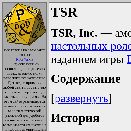
TSR
TSR, Inc.
— аме
настольных рол
Все тексты на этом сайте
взяты с
изданием игры
RPG Wikia
— русскоязычной
энциклопедии о ролевых
играх, которую могут
Содержание
пополнять все желающие.
Для редактирования
любой статьи достаточно
перейти к её оригиналу и
[
развернуть
]
нажать кнопку правки. На
этом сайте размещаются
только статичные копии с
минималистической
История
разметкой для удобства
чтения тех, кто не имеет
возможности или желания
пользоваться оригиналом