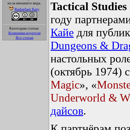
Tactical Studies
из-за внешнего вида.
Radaghast Kary
.
году партнерам
Категории статьи:
Кайе
для публик
Компании-издатели
Все статьи
Dungeons & Dra
настольных рол
(октябрь 1974) с
Magic
», «
Monste
Underworld & Wi
дайсов
.
К партнёрам по