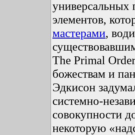
универсальных 
элементов, кото
мастерами
, вод
существовавшим
The Primal Orde
божествам и па
Эдкисон задумал
системно-незави
совокупности д
некоторую «над