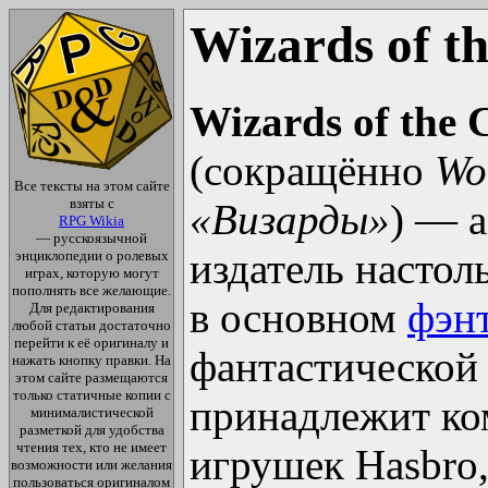
Wizards of t
Wizards of the C
(сокращённо
Wo
Все тексты на этом сайте
взяты с
«Визарды»
) — 
RPG Wikia
— русскоязычной
издатель настол
энциклопедии о ролевых
играх, которую могут
пополнять все желающие.
в основном
фэн
Для редактирования
любой статьи достаточно
перейти к её оригиналу и
фантастической 
нажать кнопку правки. На
этом сайте размещаются
только статичные копии с
принадлежит ко
минималистической
разметкой для удобства
чтения тех, кто не имеет
игрушек Hasbro
возможности или желания
пользоваться оригиналом