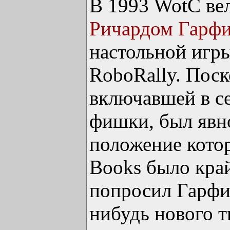
В 1993 WotC ве
Ричардом Гарф
настольной игр
RoboRally. Поск
включавшей в с
фишки, был явн
положение котор
Books было кра
попросил Гарфи
нибудь нового т