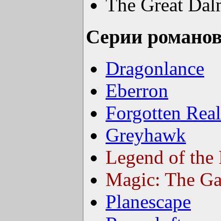
The Great Dal
Серии романо
Dragonlance
Eberron
Forgotten Rea
Greyhawk
Legend of the 
Magic: The Ga
Planescape