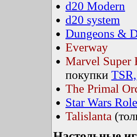
d20 Modern
d20 system
Dungeons & D
Everway
Marvel Super 
покупки
TSR,
The Primal Or
Star Wars Rol
Talislanta
(тол
Настольные иг