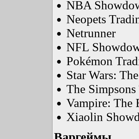
NBA Showdo
Neopets Tradi
Netrunner
NFL Showdo
Pokémon Tradi
Star Wars: Th
The Simpsons
Vampire: The E
Xiaolin Show
Варгеймы