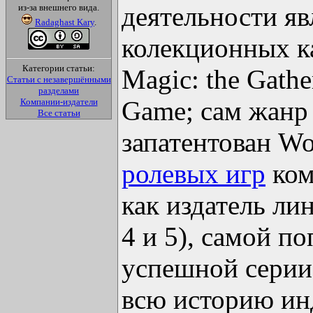
деятельности яв
из-за внешнего вида.
Radaghast Kary
.
колекционных ка
Категории статьи:
Magic: the Gath
Статьи с незавершёнными
разделами
Game; сам жанр
Компании-издатели
Все статьи
запатентован W
ролевых игр
ком
как издатель ли
4 и 5), самой п
успешной серии
всю историю ин