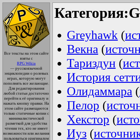
Категория:
Greyhawk
(
ис
Векна
(
источ
Все тексты на этом сайте
взяты с
Тариздун
(
ис
RPG Wikia
— русскоязычной
История сетт
энциклопедии о ролевых
играх, которую могут
пополнять все желающие.
Олидаммара
(
Для редактирования
любой статьи достаточно
перейти к её оригиналу и
Пелор
(
источ
нажать кнопку правки. На
этом сайте размещаются
только статичные копии с
Хекстор
(
ист
минималистической
разметкой для удобства
чтения тех, кто не имеет
Иуз
(
источни
возможности или желания
пользоваться оригиналом